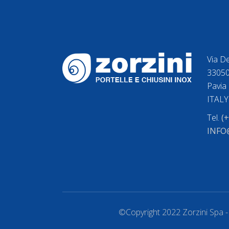
Via De
33050
Pavia 
ITALY
Tel.
(
INFO
©Copyright 2022 Zorzini Spa -