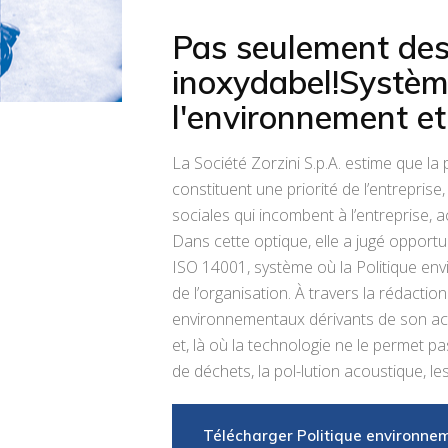
Système de sécurit
Pas seulement des 
Volants
inoxydabel!Système
Joints
l'environnement et 
La Société Zorzini S.p.A. estime que l
constituent une priorité de l’entrepris
sociales qui incombent à l’entreprise, a
Dans cette optique, elle a jugé oppor
ISO 14001, système où la Politique envi
de l’organisation. À travers la rédactio
environnementaux dérivants de son activ
et, là où la technologie ne le permet p
de déchets, la pol-lution acoustique, les 
Télécharger Politique environne