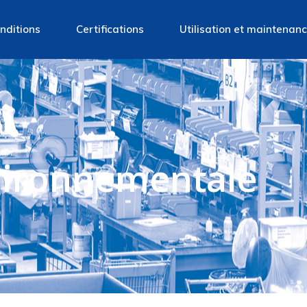
nditions
Certifications
Utilisation et maintenan
nditions de vente
es
vironnementale
re
ssion
 verre
lonnage