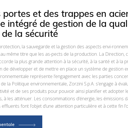
é
portes et des trappes en acie
 intégré de gestion de la quali
de la sécurité
a protection, la sauvegarde et la gestion des aspects envi-ronn
e, au même titre que les as-pects de la production. La Direction,
ccorde la plus grande attention à la sécurité, à la santé et à la 
tun de développer et de mettre en place un système de gestion 
ronnementale représente l’engagement avec les parties concernées
n de la Politique environnementale, Zorzini S.p.A. s’engage à éval
ité et de ses produits pour pouvoir ainsi planifier et adopter l
as, à les atténuer. Les consommations d’énergie, les émissions 
effluents font l’objet d’une attention particulière et à cette fin l
mentale