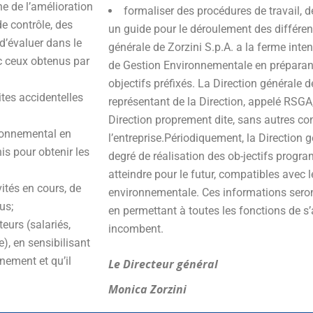
e de l’amélioration
formaliser des procédures de travail, d
e contrôle, des
un guide pour le déroulement des différent
d’évaluer dans le
générale de Zorzini S.p.A. a la ferme inte
ec ceux obtenus par
de Gestion Environnementale en préparant 
objectifs préfixés. La Direction générale
tes accidentelles
représentant de la Direction, appelé RSGA
Direction proprement dite, sans autres cont
ronnemental en
l’entreprise.Périodiquement, la Direction 
is pour obtenir les
degré de réalisation des ob-jectifs progra
atteindre pour le futur, compatibles avec l
ités en cours, de
environnementale. Ces informations ser
us;
en permettant à toutes les fonctions de s’a
eurs (salariés,
incombent.
e), en sensibilisant
nnement et qu’il
Le Directeur général
Monica Zorzini