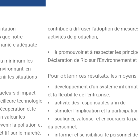
entation
contribue à diffuser l’adoption de mesur
s que notre
activités de production;
 manière adéquate
à promouvoir et à respecter les princ
Déclaration de Rio sur l’Environnement e
e au minimum les
 environnant, en
Pour obtenir ces résultats, les moyens
enir les situations
développement d’un système informati
 facteurs d’impact
et la flexibilité de l’entreprise;
eilleure technologie
activité des responsables afin de:
écupération et le
stimuler l’implication et la participati
n valeur les
souligner, valoriser et encourager la pa
nir la pollution et
du personnel;
titif sur le marché.
informer et sensibiliser le personnel de 