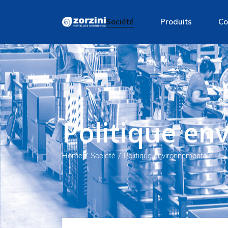
Société
Produits
Co
Société
Portes Ovales
Co
Matiére première
Portes Rondes
Production
Portes Rectangulair
Politique environnementale
Trappe ronde
Politique en
Trappe ronde en ver
Trappes ronde à pre
Home
Société
Politique environnementale
Trappe pour fibre de
Degustateur
Soupapes d’echantil
Grilles