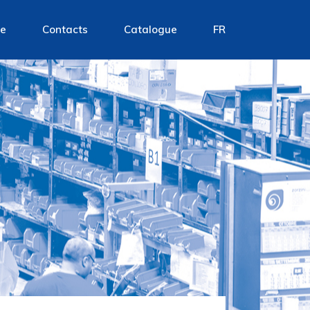
ce
Contacts
Catalogue
FR
EN
IT
FR
DE
ES