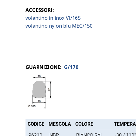
ACCESSORI:
volantino in inox VI/165
volantino nylon blu MEC/150
GUARNIZIONE:
G/170
CODICE
MESCOLA
COLORE
TEMPERA
96210
NBR
BIANCO RAL
-30 / 110