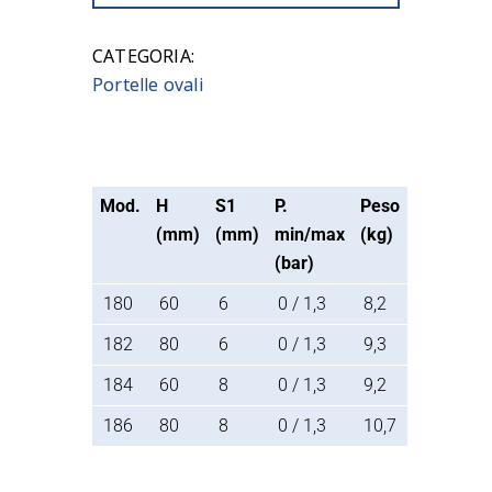
CATEGORIA:
Portelle ovali
Mod.
H
S1
P.
Peso
(mm)
(mm)
min/max
(kg)
(bar)
180
60
6
0 / 1,3
8,2
182
80
6
0 / 1,3
9,3
184
60
8
0 / 1,3
9,2
186
80
8
0 / 1,3
10,7