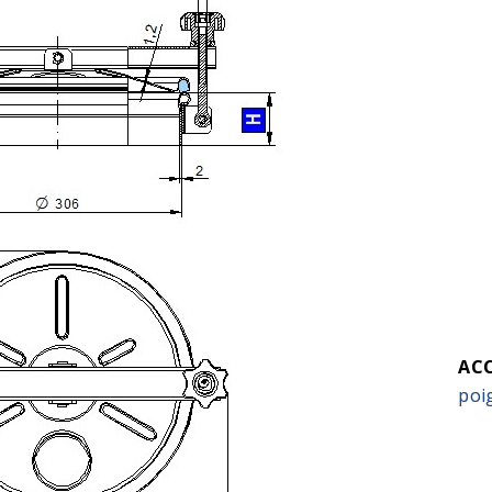
ACC
poi