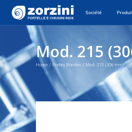
Société
Produi
Société
Portes 
Mod. 215 (3
Matiére première
Portes
Production
Portes 
Home
Portes Rondes
Mod. 215 (306 mm)
Politique environnement
Trappe 
Trappe 
Trappes
Trappe 
Degust
Soupape
Grilles