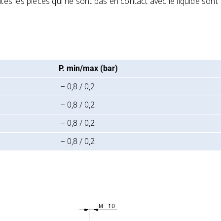
tes les pièces qui ne sont pas en contact avec le liquide sont
P. min/max (bar)
– 0,8 / 0,2
– 0,8 / 0,2
– 0,8 / 0,2
– 0,8 / 0,2