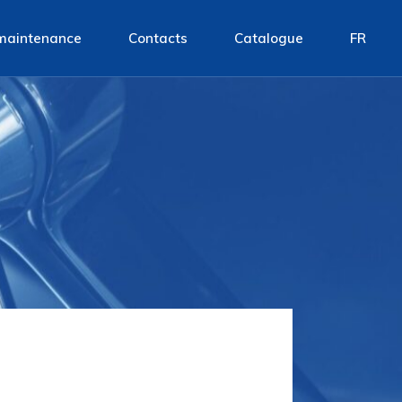
t maintenance
Contacts
Catalogue
FR
EN
IT
FR
DE
ES