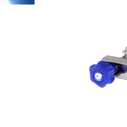
Système
Volants
Joints