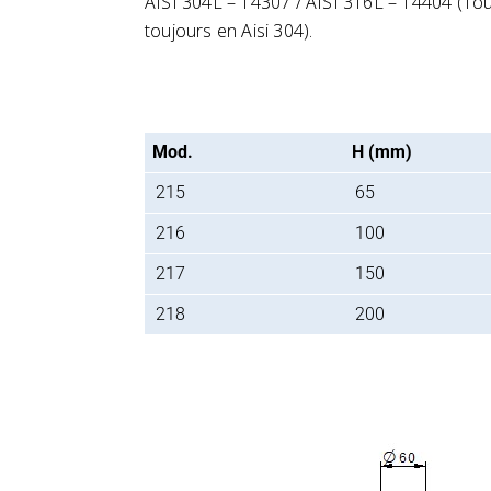
AISI 304L – 14307 / AISI 316L – 14404
(Tou
toujours en Aisi 304).
Mod.
H (mm)
215
65
216
100
217
150
218
200