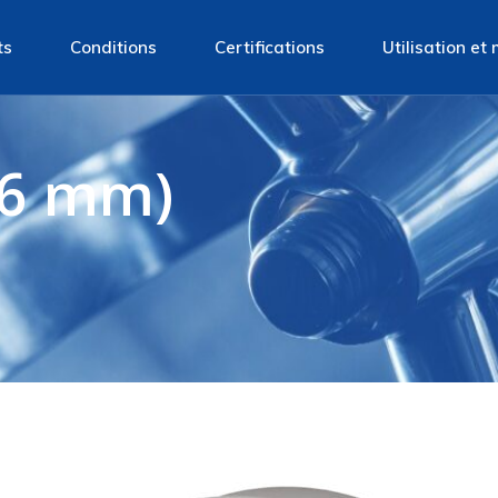
ts
Conditions
Certifications
Utilisation e
Ovales
Conditions de vente
06 mm)
 Rondes
Rectangulaires
ale
ronde
ronde en verre
 ronde à pression
pour fibre de verre
ateur
s d’echantillonnage