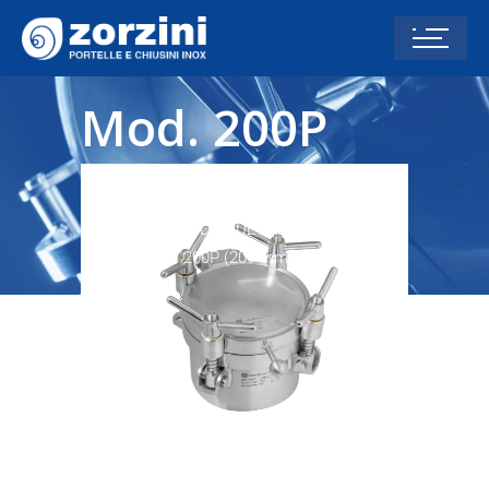
Mod. 200P
(209 mm)
Home
DRUCK-DOMDECKEL P-
SERIE
Mod. 200P (209 mm)