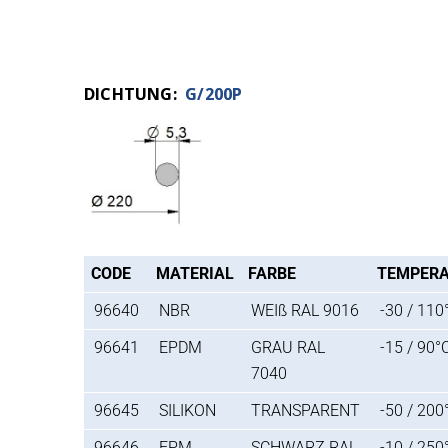
DICHTUNG:
G/200P
CODE
MATERIAL
FARBE
TEMPER
96640
NBR
WEIß RAL 9016
-30 / 110
96641
EPDM
GRAU RAL
-15 / 90°
7040
96645
SILIKON
TRANSPARENT
-50 / 200
96646
FPM
SCHWARZ RAL
-10 / 250