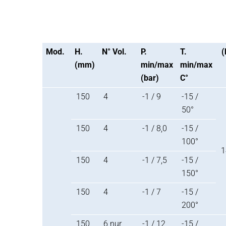
Mod.
H.
N° Vol.
P.
T.
(
(mm)
min/max
min/max
(bar)
C°
150
4
-1 / 9
-15 /
50°
150
4
-1 / 8,0
-15 /
100°
1
150
4
-1 / 7,5
-15 /
150°
150
4
-1 / 7
-15 /
200°
150
6 nur
-1 / 12
-15 /