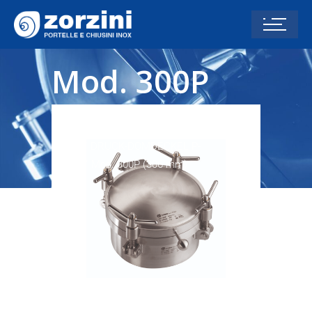
Mod. 300P
(306 mm)
Home
DRUCK-DOMDECKEL P-
SERIE
Mod. 300P (306 mm)