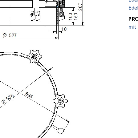
Edel
PR
mit