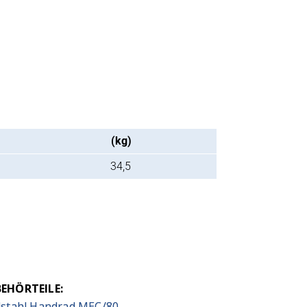
(kg)
34,5
EHÖRTEILE:
lstahl Handrad MEC/80