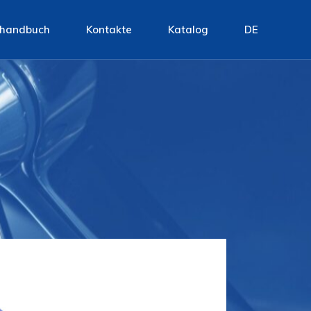
shandbuch
Kontakte
Katalog
DE
EN
IT
FR
DE
ES