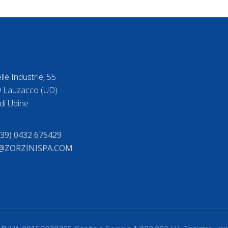
lle Industrie, 55
 Lauzacco (UD)
di Udine
+39) 0432 675429
@ZORZINISPA.COM