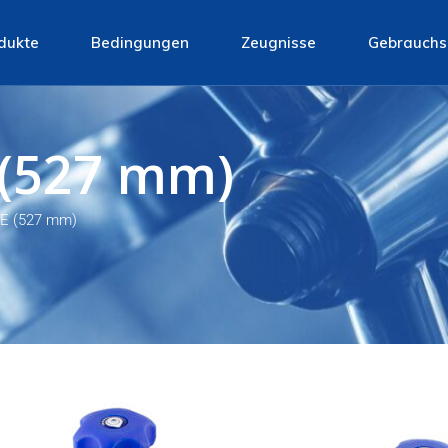
dukte
Bedingungen
Zeugnisse
Gebrauch
le Mannlöcher
Gebrauchshandbuch
 (527 mm)
de Mannlöcher
Verkaufsbedingungen
hteckige Mannlöcher
/E (527 mm)
deckel
sdomdeckel
ck-domdeckel
ile
er
erheitsverriegelungen
dräder