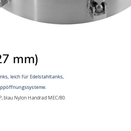
27 mm)
s, leich für Edelstahltanks,
Kippöffnungssysteme.
P,
blau Nylon Handrad MEC/80.