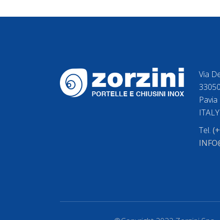
Via De
33050
Pavia 
ITALY
Tel.
(
INFO